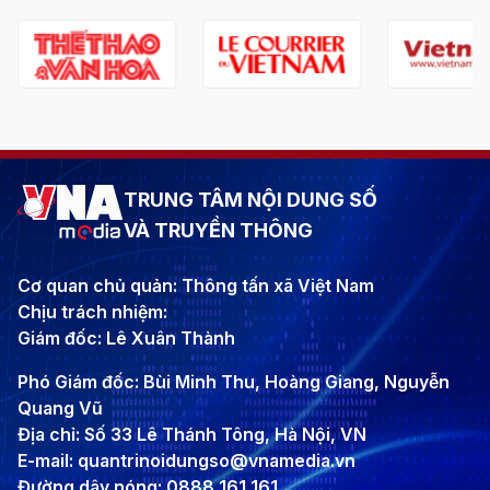
TRUNG TÂM NỘI DUNG SỐ
VÀ TRUYỀN THÔNG
Cơ quan chủ quản: Thông tấn xã Việt Nam
Chịu trách nhiệm:
Giám đốc: Lê Xuân Thành
Phó Giám đốc: Bùi Minh Thu, Hoàng Giang, Nguyễn
Quang Vũ
Địa chỉ: Số 33 Lê Thánh Tông, Hà Nội, VN
E-mail: quantrinoidungso@vnamedia.vn
Đường dây nóng: 0888 161 161