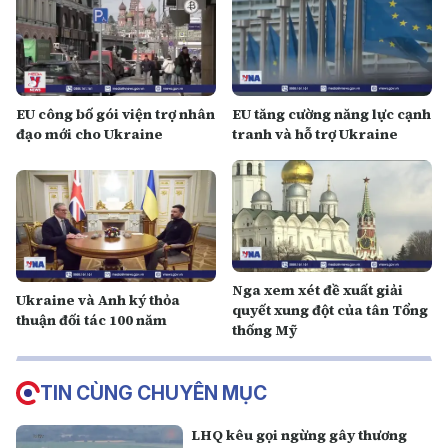
EU công bố gói viện trợ nhân
EU tăng cường năng lực cạnh
đạo mới cho Ukraine
tranh và hỗ trợ Ukraine
Nga xem xét đề xuất giải
Ukraine và Anh ký thỏa
quyết xung đột của tân Tổng
thuận đối tác 100 năm
thống Mỹ
TIN CÙNG CHUYÊN MỤC
LHQ kêu gọi ngừng gây thương