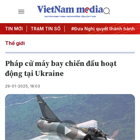
CHUYÊN TRANG THÔNG TIN ĐA PHƯƠNG TIỆN CỦA TTXVN
Trung ương 3
TIN MỚI
TRẠM TIN SỐ
#APEC 2027
#Đưa Nghị quyết thành hành đ
Thế giới
Pháp cử máy bay chiến đấu hoạt
động tại Ukraine
29-01-2025, 18:03