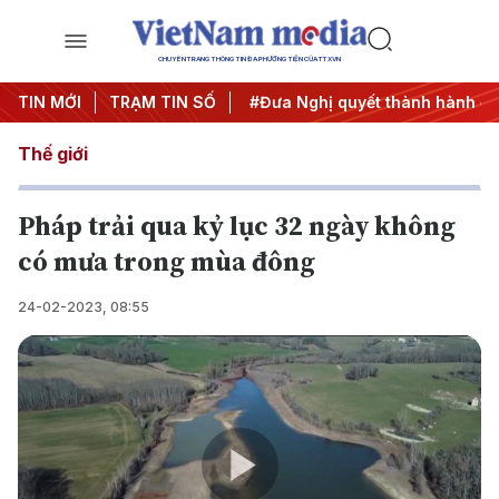
CHUYÊN TRANG THÔNG TIN ĐA PHƯƠNG TIỆN CỦA TTXVN
Trung ương 3
TIN MỚI
TRẠM TIN SỐ
#APEC 2027
#Đưa Nghị quyết thành hành độ
Thế giới
Pháp trải qua kỷ lục 32 ngày không
có mưa trong mùa đông
24-02-2023, 08:55