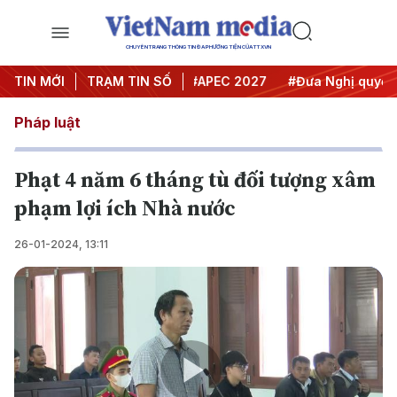
CHUYÊN TRANG THÔNG TIN ĐA PHƯƠNG TIỆN CỦA TTXVN
#Hội nghị Trung ương 3
TIN MỚI
TRẠM TIN SỐ
#APEC 2027
#Đưa Nghị quyết thà
Pháp luật
Phạt 4 năm 6 tháng tù đối tượng xâm
phạm lợi ích Nhà nước
26-01-2024, 13:11