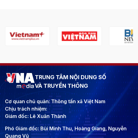
TRUNG TÂM NỘI DUNG SỐ
VÀ TRUYỀN THÔNG
Cơ quan chủ quản: Thông tấn xã Việt Nam
Chịu trách nhiệm:
Giám đốc: Lê Xuân Thành
Phó Giám đốc: Bùi Minh Thu, Hoàng Giang, Nguyễn
Quang Vũ