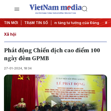
CHUYÊN TRANG THÔNG TIN ĐA PHƯƠNG TIỆN CỦA TTXVN
ng lượng
TIN MỚI
#Bảo vệ nền tảng tư tưởng của Đảng
TRẠM TIN SỐ
#Hội nghị T
Xã hội
Phát động Chiến dịch cao điểm 100
ngày đêm GPMB
27-01-2024, 18:34