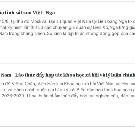
a tình sắt son Việt - Nga
 5/8, tại thủ đô Moskva, Đại sứ quán Việt Nam tại Liên bang Nga tổ 
mặt kỷ niệm lần thứ 53 các chuyên gia quân sự Liên Xô/Nga từng gi
 Nam trong kháng chiến. Sự kiện là dịp tri ân những đóng góp của cá
ên gia quân sự Liên Xô, đồng thời khẳng định tình hữu nghị truyền t
 hệ Đối tác chiến lược toàn diện Việt Nam - Liên bang Nga.
 Nam - Lào thúc đẩy hợp tác khoa học xã hội và lý luận chính
thủ đô Viêng Chăn, Viện Hàn lâm Khoa học xã hội Việt Nam và Học vi
h trị và Hành chính quốc gia Lào ký kết Biên bản hợp tác khoa học gi
 2026-2030. Thỏa thuận nhằm thúc đẩy hợp tác nghiên cứu, đào tạo
chuyên môn và chia sẻ dữ liệu, góp phần tăng cường quan hệ hợp tá
cơ quan và hai nước.