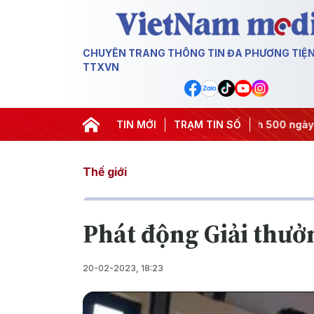
CHUYÊN TRANG THÔNG TIN ĐA PHƯƠNG TIỆ
TTXVN
quyết thành hành động
TIN MỚI
#Chiến dịch 500 ngày đêm
TRẠM TIN SỐ
#Chống
Thế giới
Phát động Giải thư
20-02-2023, 18:23