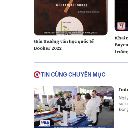
Khai 
Giải thưởng văn học quốc tế
Bayeu
Booker 2022
trườn
TIN CÙNG CHUYÊN MỤC
Indo
Ngày
sự k
Đông
khoa
cạnh