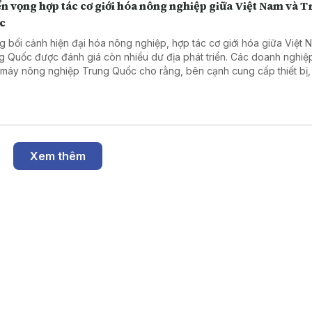
n vọng hợp tác cơ giới hóa nông nghiệp giữa Việt Nam và 
c
g bối cảnh hiện đại hóa nông nghiệp, hợp tác cơ giới hóa giữa Việt 
g Quốc được đánh giá còn nhiều dư địa phát triển. Các doanh nghiệ
 máy nông nghiệp Trung Quốc cho rằng, bên cạnh cung cấp thiết bị,
có nhiều cơ hội mở rộng hợp tác trong chuyển giao công nghệ, đào 
 và phát triển dịch vụ hỗ trợ.
Xem thêm