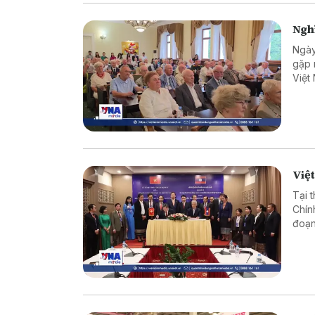
Nghĩ
Ngày
gặp 
Việt
chuy
quan
Việt
Tại 
Chín
đoạn
đổi 
hai 