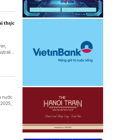
ai thực
er,
tralia,
 Toàn
ra nước
 2025,