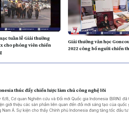
mạc tuần lễ Giải thưởng
Giải thưởng văn học Gonco
x cho phóng viên chiến
2022 công bố người chiến t
g
nesia thúc đẩy chiến lược làm chủ công nghệ lõi
 6/8, Cơ quan Nghiên cứu và Đổi mới Quốc gia Indonesia (BRIN) đã 
iện giới thiệu các sản phẩm liên quan đến đổi mới sáng tạo của quốc 
 Nam Á. Sự kiện cho thấy Chính phủ Indonesia đang tăng tốc đầu tư
 học, công nghệ và giáo dục, coi đây là nền tảng để nâng cao năng
 tranh quốc gia trong những thập kỷ tới.