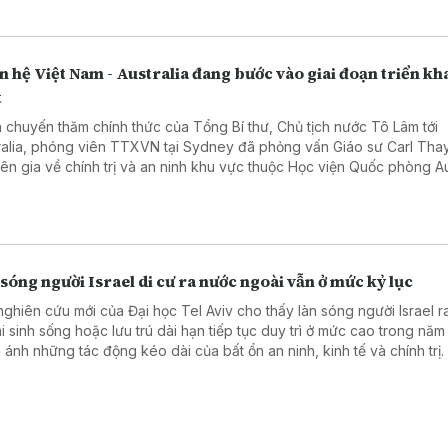
 hệ Việt Nam - Australia đang bước vào giai đoạn triển kh
t
 chuyến thăm chính thức của Tổng Bí thư, Chủ tịch nước Tô Lâm tới
ralia, phóng viên TTXVN tại Sydney đã phỏng vấn Giáo sư Carl Thay
ên gia về chính trị và an ninh khu vực thuộc Học viện Quốc phòng Aus
 nghĩa chuyến thăm, cũng như triển vọng quan hệ Đối tác Chiến lược
 giữa hai nước.
sóng người Israel di cư ra nước ngoài vẫn ở mức kỷ lục
nghiên cứu mới của Đại học Tel Aviv cho thấy làn sóng người Israel 
i sinh sống hoặc lưu trú dài hạn tiếp tục duy trì ở mức cao trong năm
 ánh những tác động kéo dài của bất ổn an ninh, kinh tế và chính trị.