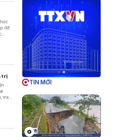
chức
úp đỡ
c
hống và
 trị
TIN MỚI
ện
ai
, trao
c giữa