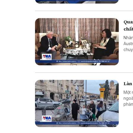
Quan
chấ
Nhân
Aust
chuy
về ý
diện
Làn 
Một 
ngoà
phản