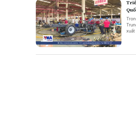
Triể
Quố
Tron
Trun
xuất
bên 
thuật