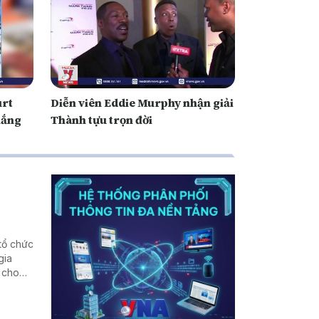
urt
Diễn viên Eddie Murphy nhận giải
hắng
Thành tựu trọn đời
tổ chức
gia
 cho
 lực