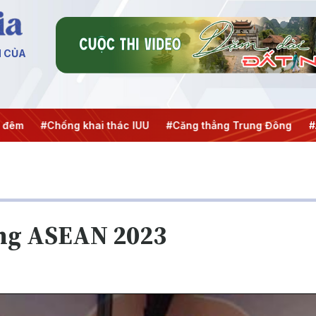
N CỦA
 khai thác IUU
#Căng thẳng Trung Đông
#An ninh năng l
ởng ASEAN 2023