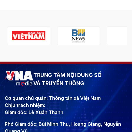
TRUNG TÂM NỘI DUNG SỐ
VÀ TRUYỀN THÔNG
Cơ quan chủ quản: Thông tấn xã Việt Nam
Chịu trách nhiệm:
Giám đốc: Lê Xuân Thành
Phó Giám đốc: Bùi Minh Thu, Hoàng Giang, Nguyễn
Quang Vũ