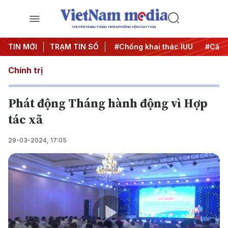
CHUYÊN TRANG THÔNG TIN ĐA PHƯƠNG TIỆN CỦA TTXVN
#Chiến dịch 500 ngày đêm
TIN MỚI
TRẠM TIN SỐ
#Chống khai thác IUU
#Căng 
Chính trị
Phát động Tháng hành động vì Hợp
tác xã
29-03-2024, 17:05