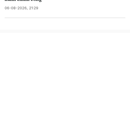
06-08-2026, 21:29
TRUNG TÂM NỘI DUNG SỐ
VÀ TRUYỀN THÔNG
Cơ quan chủ quản: Thông tấn xã Việt Nam
Chịu trách nhiệm: