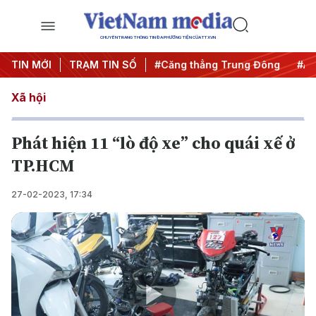
CHUYÊN TRANG THÔNG TIN ĐA PHƯƠNG TIỆN CỦA TTXVN
TIN MỚI
#Chống khai thác IUU
TRẠM TIN SỐ
#Căng thẳng Trung Đông
#An n
Xã hội
Phát hiện 11 “lò độ xe” cho quái xế ở
TP.HCM
27-02-2023, 17:34