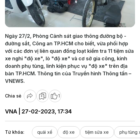
Play
Video
Ngày 27/2, Phòng Cảnh sát giao thông đường bộ -
đường sắt, Công an TP.HCM cho biết, vừa phối hợp
với các đơn vị liên quan đồng loạt kiểm tra 11 tiệm sửa
xe nghi "độ xe", lò "độ xe" và cơ sở gia công, kinh
doanh phụ tùng, linh kiện phục vụ "độ xe" trên địa
bàn TP.HCM. Thông tin của Truyền hình Thông tấn –
VNEWS.
Chia sẻ
1
VNA | 27-02-2023, 17:34
Từ khóa:
quái xế
độ xe
tiệm sửa xe
phụ tùng 