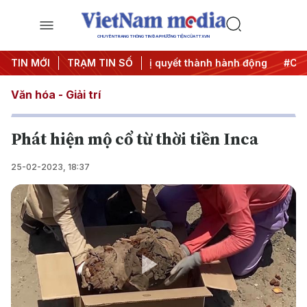
CHUYÊN TRANG THÔNG TIN ĐA PHƯƠNG TIỆN CỦA TTXVN
 ương 3
TIN MỚI
#Đưa Nghị quyết thành hành động
TRẠM TIN SỐ
#Chiến dịch 5
Văn hóa - Giải trí
Phát hiện mộ cổ từ thời tiền Inca
25-02-2023, 18:37
Play