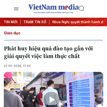
CHUYÊN TRANG THÔNG TIN ĐA PHƯƠNG TIỆN CỦA TTXVN
ng 3
TIN MỚI
#APEC 2027
TRẠM TIN SỐ
#Đưa Nghị quyết thành hành động
#C
Giáo dục
Phát huy hiệu quả đào tạo gắn với
giải quyết việc làm thực chất
21-05-2026, 17:43