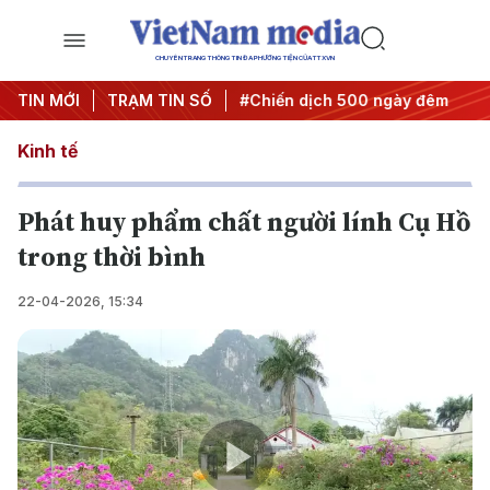
CHUYÊN TRANG THÔNG TIN ĐA PHƯƠNG TIỆN CỦA TTXVN
ị quyết thành hành động
TIN MỚI
TRẠM TIN SỐ
#Chiến dịch 500 ngày đêm
#Chố
Kinh tế
Phát huy phẩm chất người lính Cụ Hồ
trong thời bình
22-04-2026, 15:34