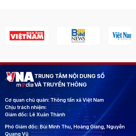
TRUNG TÂM NỘI DUNG SỐ
VÀ TRUYỀN THÔNG
Cơ quan chủ quản: Thông tấn xã Việt Nam
Chịu trách nhiệm:
Giám đốc: Lê Xuân Thành
Phó Giám đốc: Bùi Minh Thu, Hoàng Giang, Nguyễn
Quang Vũ