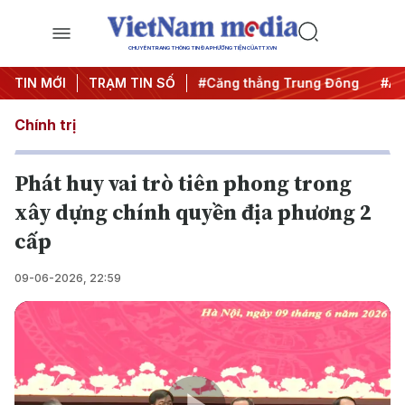
CHUYÊN TRANG THÔNG TIN ĐA PHƯƠNG TIỆN CỦA TTXVN
m
TIN MỚI
#Chống khai thác IUU
TRẠM TIN SỐ
#Căng thẳng Trung Đông
#An n
Chính trị
Phát huy vai trò tiên phong trong
xây dựng chính quyền địa phương 2
cấp
09-06-2026, 22:59