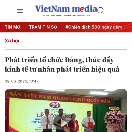
CHUYÊN TRANG THÔNG TIN ĐA PHƯƠNG TIỆN CỦA TTXVN
ghị quyết thành hành động
TIN MỚI
TRẠM TIN SỐ
#Chiến dịch 500 ngày đêm
#
Xã hội
Phát triển tổ chức Đảng, thúc đẩy
kinh tế tư nhân phát triển hiệu quả
02-06-2026, 13:47