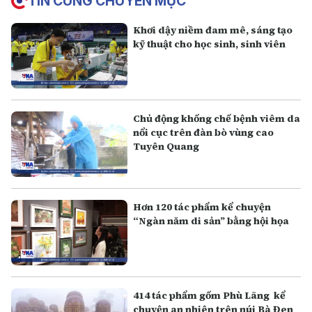
TIN CÙNG CHUYÊN MỤC
Khơi dậy niềm đam mê, sáng tạo
kỹ thuật cho học sinh, sinh viên
Chủ động khống chế bệnh viêm da
nổi cục trên đàn bò vùng cao
Tuyên Quang
Hơn 120 tác phẩm kể chuyện
“Ngàn năm di sản” bằng hội họa
414 tác phẩm gốm Phù Lãng kể
chuyện an nhiên trên núi Bà Đen