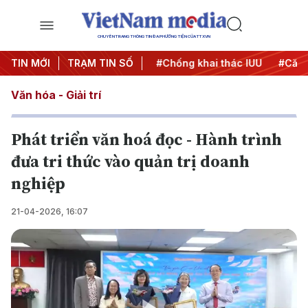
CHUYÊN TRANG THÔNG TIN ĐA PHƯƠNG TIỆN CỦA TTXVN
#Chiến dịch 500 ngày đêm
TIN MỚI
TRẠM TIN SỐ
#Chống khai thác IUU
#Căng 
Văn hóa - Giải trí
Phát triển văn hoá đọc - Hành trình
đưa tri thức vào quản trị doanh
nghiệp
21-04-2026, 16:07