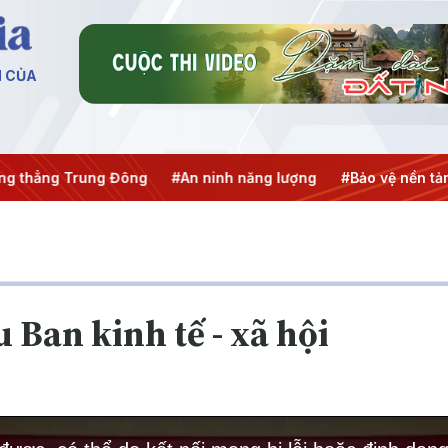
N CỦA
ẳng Trung Đông
#An ninh năng lượng
#Bảo vệ nền tảng tư
 Ban kinh tế - xã hội