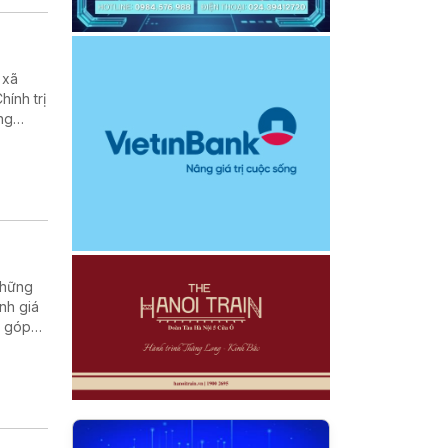
 xã
ính trị
ng
biệt
những
nh giá
, góp
t của