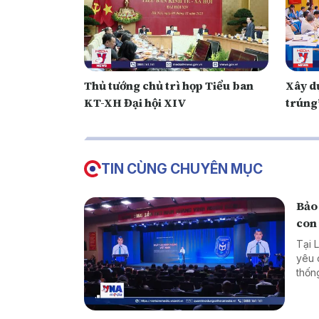
Thủ tướng chủ trì họp Tiểu ban
Xây d
KT-XH Đại hội XIV
trúng”
TIN CÙNG CHUYÊN MỤC
Bảo 
con
Tại 
yêu 
thốn
dân 