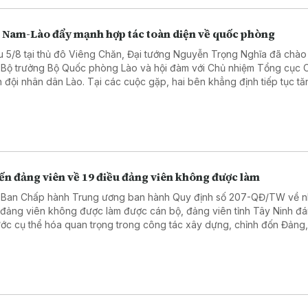
t Nam-Lào đẩy mạnh hợp tác toàn diện về quốc phòng
u 5/8 tại thủ đô Viêng Chăn, Đại tướng Nguyễn Trọng Nghĩa đã chào
 Bộ trưởng Bộ Quốc phòng Lào và hội đàm với Chủ nhiệm Tổng cục Ch
 đội nhân dân Lào. Tại các cuộc gặp, hai bên khẳng định tiếp tục tă
g hợp tác toàn diện về quốc phòng, góp phần củng cố quan hệ đặc 
 Nam - Lào trong giai đoạn mới.
ến đảng viên về 19 điều đảng viên không được làm
 Ban Chấp hành Trung ương ban hành Quy định số 207-QĐ/TW về 
 đảng viên không được làm được cán bộ, đảng viên tỉnh Tây Ninh đá
ước cụ thể hóa quan trọng trong công tác xây dựng, chỉnh đốn Đảng
 nâng cao ý thức trách nhiệm, giữ gìn phẩm chất, đạo đức và kỷ luậ
ngũ cán bộ, đảng viên.