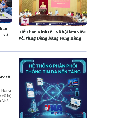
 ban
Tiểu ban Kinh tế - Xã hội làm việc
 - Xã
với vùng Đồng bằng sông Hồng
bảo vệ
h Hưng
o vệ hệ
ủa Nhân