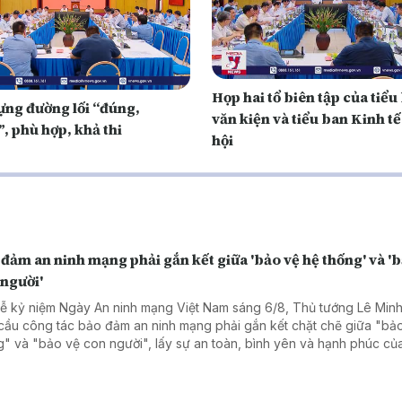
Họp hai tổ biên tập của tiểu
ựng đường lối “đúng,
văn kiện và tiểu ban Kinh tế
, phù hợp, khả thi
hội
đảm an ninh mạng phải gắn kết giữa 'bảo vệ hệ thống' và '
 người'
Lễ kỷ niệm Ngày An ninh mạng Việt Nam sáng 6/8, Thủ tướng Lê Min
cầu công tác bảo đảm an ninh mạng phải gắn kết chặt chẽ giữa "bả
g" và "bảo vệ con người", lấy sự an toàn, bình yên và hạnh phúc c
làm thước đo cao nhất cho mọi chính sách.