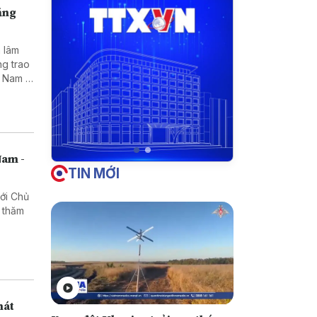
Tăng
 lâm
ng trao
t Nam –
Nam -
TIN MỚI
với Chủ
 thăm
hát