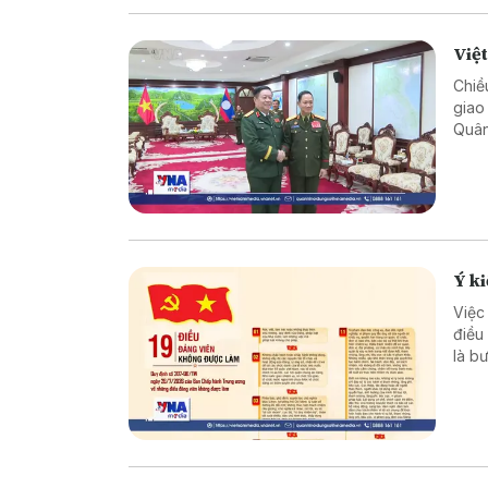
Việ
Chiề
giao
Quân
cườn
Việt
Ý ki
Việc
điều
là b
phần
đội 