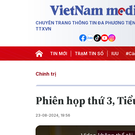
CHUYÊN TRANG THÔNG TIN ĐA PHƯƠNG TIỆ
TTXVN
hiến dịch 500 ngày đêm
TIN MỚI
#Chống khai thác IUU
TRẠM TIN SỐ
#Căng th
Chính trị
Phiên họp thứ 3, Tiểu
23-08-2024, 19:56
This
is