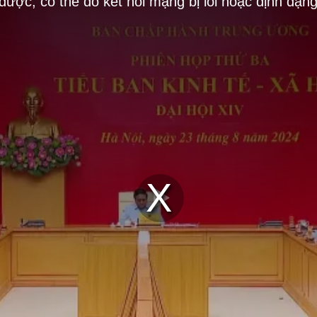
 được, có thể do kết nối mạng bị lỗi hoặc định dạn
Play
Video