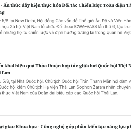
 - Ấn thúc đẩy hiện thực hóa Đối tác Chiến lược Toàn diện 
ng
 5/8 tại New Delhi, Hội đồng Các vấn đề Thế giới Ấn Độ và Viện Hàn
 học Xã hội Việt Nam tổ chức Đối thoại ICWA–VASS lần thứ 6, tập tru
về những hội tụ chiến lược và định hướng tương lai trong quan hệ Việ
ộ.
n khai hiệu quả Thỏa thuận hợp tác giữa hai Quốc hội Việt 
i Lan
u 5/8, tại Nhà Quốc hội, Chủ tịch Quốc hội Trần Thanh Mẫn hội đàm 
 Quốc hội kiêm Chủ tịch Hạ viện Thái Lan Sophon Zaram nhân chuyến
h thức Việt Nam của Đoàn đại biểu cấp cao Quốc hội Thái Lan.
i giao Khoa học - Công nghệ góp phần kiến tạo năng lực p