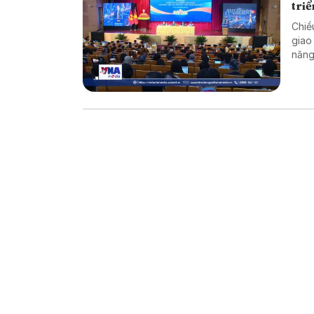
triể
Chiề
giao
năng