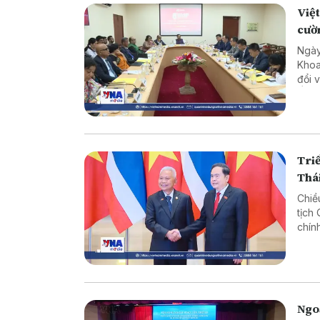
Việt
cườ
Ngày
Khoa
đổi 
Ấn Đ
Triể
Thá
Chiề
tịch
chín
Ngoạ