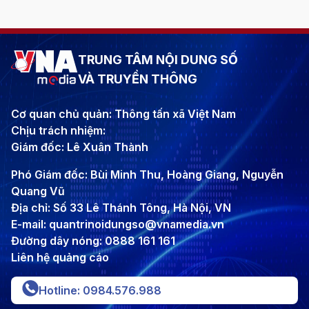
TRUNG TÂM NỘI DUNG SỐ
VÀ TRUYỀN THÔNG
Cơ quan chủ quản: Thông tấn xã Việt Nam
Chịu trách nhiệm:
Giám đốc: Lê Xuân Thành
Phó Giám đốc: Bùi Minh Thu, Hoàng Giang, Nguyễn
Quang Vũ
Địa chỉ: Số 33 Lê Thánh Tông, Hà Nội, VN
E-mail: quantrinoidungso@vnamedia.vn
Đường dây nóng: 0888 161 161
Liên hệ quảng cáo
Hotline: 0984.576.988