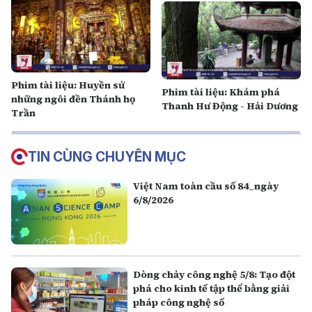
Phim tài liệu: Huyền sử
Phim tài liệu: Khám phá
những ngôi đền Thánh họ
Thanh Hư Động - Hải Dương
Trần
TIN CÙNG CHUYÊN MỤC
Việt Nam toàn cầu số 84_ngày
6/8/2026
Dòng chảy công nghệ 5/8: Tạo đột
phá cho kinh tế tập thể bằng giải
pháp công nghệ số