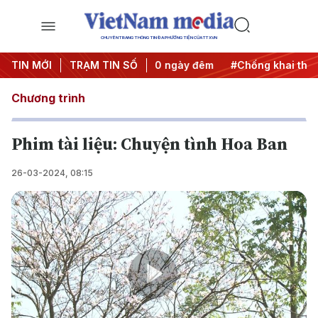
CHUYÊN TRANG THÔNG TIN ĐA PHƯƠNG TIỆN CỦA TTXVN
 động
TIN MỚI
#Chiến dịch 500 ngày đêm
TRẠM TIN SỐ
#Chống khai thác IUU
Chương trình
Phim tài liệu: Chuyện tình Hoa Ban
26-03-2024, 08:15
Play