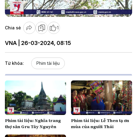
Video
Chia sẻ
1
VNA | 26-03-2024, 08:15
Từ khóa:
Phim tài liệu
Phim tài liệu: Nghĩa trang
Phim tài liệu: Lễ Then tạ ơn
thợ săn Gru Tây Nguyên
mùa của người Thái