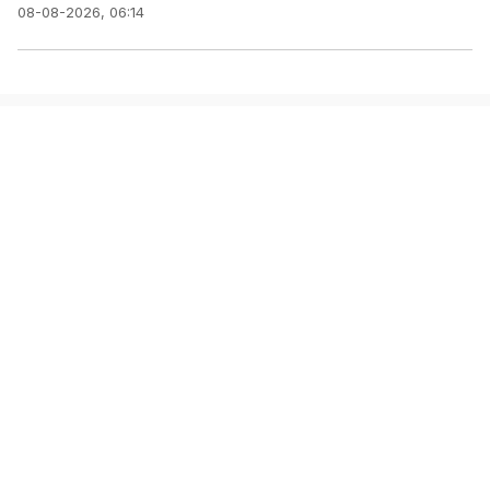
08-08-2026, 06:14
TRUNG TÂM NỘI DUNG SỐ
VÀ TRUYỀN THÔNG
Cơ quan chủ quản: Thông tấn xã Việt Nam
Chịu trách nhiệm:
Giám đốc: Lê Xuân Thành