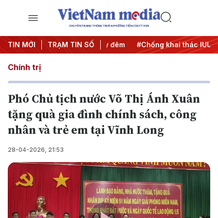
CHUYÊN TRANG THÔNG TIN ĐA PHƯƠNG TIỆN CỦA TTXVN
ộng
TIN MỚI
#Chiến dịch 500 ngày đêm
TRẠM TIN SỐ
#Chống khai thác IUU
#
Chính trị
Phó Chủ tịch nước Võ Thị Ánh Xuân
tặng quà gia đình chính sách, công
nhân và trẻ em tại Vĩnh Long
28-04-2026, 21:53