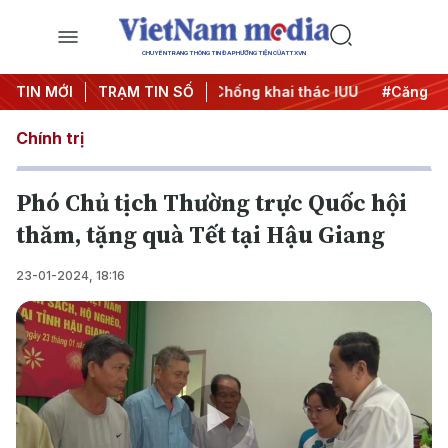
CHUYÊN TRANG THÔNG TIN ĐA PHƯƠNG TIỆN CỦA TTXVN
dịch 500 ngày đêm
TIN MỚI
TRẠM TIN SỐ
#Chống khai thác IUU
#Căng thẳng T
Chính trị
Phó Chủ tịch Thường trực Quốc hội
thăm, tặng quà Tết tại Hậu Giang
23-01-2024, 18:16