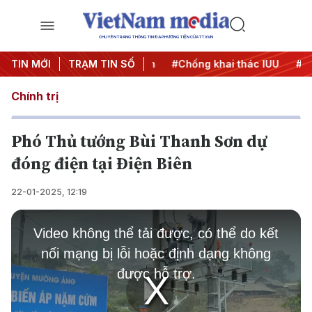
CHUYÊN TRANG THÔNG TIN ĐA PHƯƠNG TIỆN CỦA TTXVN
#Chiến dịch 500 ngày đêm
TIN MỚI
TRẠM TIN SỐ
#Chống khai thác IUU
#Căn
Chính trị
Phó Thủ tướng Bùi Thanh Sơn dự
đóng điện tại Điện Biên
22-01-2025, 12:19
This
is
Video không thể tải được, có thể do kết
a
modal
nối mạng bị lỗi hoặc định dạng không
window.
được hỗ trợ.