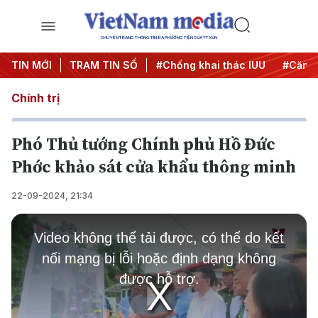
CHUYÊN TRANG THÔNG TIN ĐA PHƯƠNG TIỆN CỦA TTXVN
#Chiến dịch 500 ngày đêm
TIN MỚI
TRẠM TIN SỐ
#Chống khai thác IUU
#Căng 
Chính trị
Phó Thủ tướng Chính phủ Hồ Đức
Phớc khảo sát cửa khẩu thông minh
22-09-2024, 21:34
This
is
Video không thể tải được, có thể do kết
a
modal
nối mạng bị lỗi hoặc định dạng không
window.
được hỗ trợ.