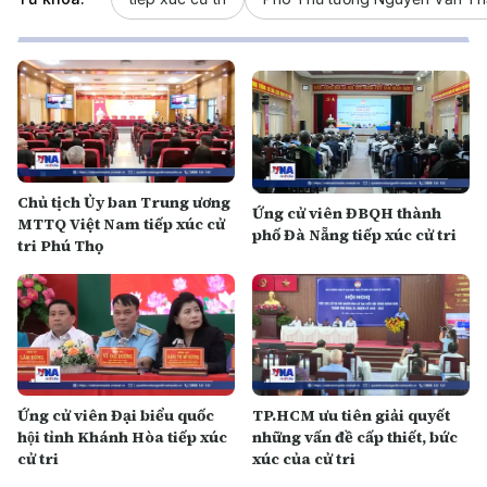
Chủ tịch Ủy ban Trung ương
Ứng cử viên ĐBQH thành
MTTQ Việt Nam tiếp xúc cử
phố Đà Nẵng tiếp xúc cử tri
tri Phú Thọ
Ứng cử viên Đại biểu quốc
TP.HCM ưu tiên giải quyết
hội tỉnh Khánh Hòa tiếp xúc
những vấn đề cấp thiết, bức
cử tri
xúc của cử tri