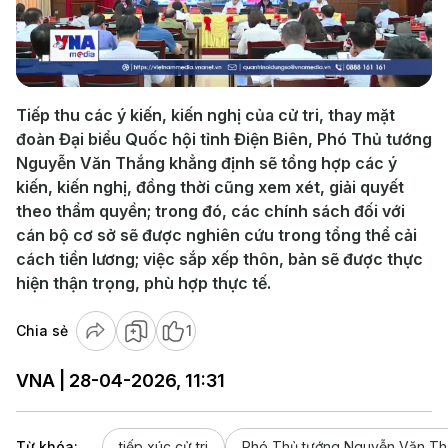
Play
Video
Tiếp thu các ý kiến, kiến nghị của cử tri, thay mặt
đoàn Đại biểu Quốc hội tỉnh Điện Biên, Phó Thủ tướng
Nguyễn Văn Thắng khẳng định sẽ tổng hợp các ý
kiến, kiến nghị, đồng thời cũng xem xét, giải quyết
theo thẩm quyền; trong đó, các chính sách đối với
cán bộ cơ sở sẽ được nghiên cứu trong tổng thể cải
cách tiền lương; việc sắp xếp thôn, bản sẽ được thực
hiện thận trọng, phù hợp thực tế.
Chia sẻ
1
VNA | 28-04-2026, 11:31
Từ khóa:
tiếp xúc cử tri
Phó Thủ tướng Nguyễn Văn T