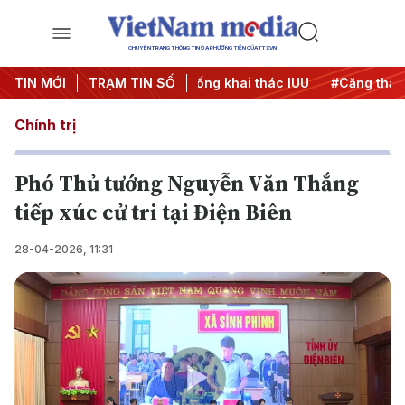
CHUYÊN TRANG THÔNG TIN ĐA PHƯƠNG TIỆN CỦA TTXVN
h 500 ngày đêm
TIN MỚI
TRẠM TIN SỐ
#Chống khai thác IUU
#Căng thẳng Trun
Chính trị
Phó Thủ tướng Nguyễn Văn Thắng
tiếp xúc cử tri tại Điện Biên
28-04-2026, 11:31