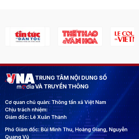
TRUNG TÂM NỘI DUNG SỐ
VÀ TRUYỀN THÔNG
Cơ quan chủ quản: Thông tấn xã Việt Nam
Chịu trách nhiệm:
Giám đốc: Lê Xuân Thành
Phó Giám đốc: Bùi Minh Thu, Hoàng Giang, Nguyễn
Quang Vũ