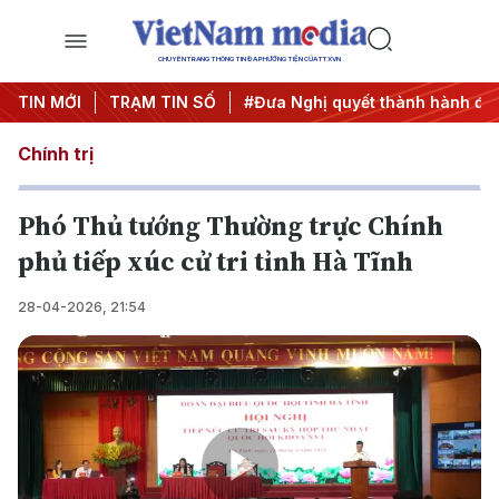
CHUYÊN TRANG THÔNG TIN ĐA PHƯƠNG TIỆN CỦA TTXVN
#Hội nghị Trung ương 3
TIN MỚI
TRẠM TIN SỐ
#Đưa Nghị quyết thành hành động
Chính trị
Phó Thủ tướng Thường trực Chính
phủ tiếp xúc cử tri tỉnh Hà Tĩnh
28-04-2026, 21:54