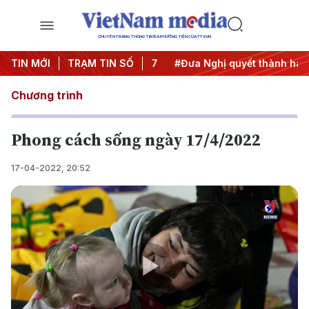
CHUYÊN TRANG THÔNG TIN ĐA PHƯƠNG TIỆN CỦA TTXVN
ị Trung ương 3
TIN MỚI
TRẠM TIN SỐ
#APEC 2027
#Đưa Nghị quyết thành hành
Chương trình
Phong cách sống ngày 17/4/2022
17-04-2022, 20:52
Play