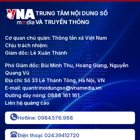
TRUNG TÂM NỘI DUNG SỐ
VÀ TRUYỀN THÔNG
Cơ quan chủ quản: Thông tấn xã Việt Nam
Chịu trách nhiệm:
Giám đốc: Lê Xuân Thành
Phó Giám đốc: Bùi Minh Thu, Hoàng Giang, Nguyễn
Quang Vũ
Địa chỉ: Số 33 Lê Thánh Tông, Hà Nội, VN
E-mail: quantrinoidungso@vnamedia.vn
Đường dây nóng: 0888 161 161
Liên hệ quảng cáo
Hotline: 0984.576.988
Điện thoại: 024.39412720