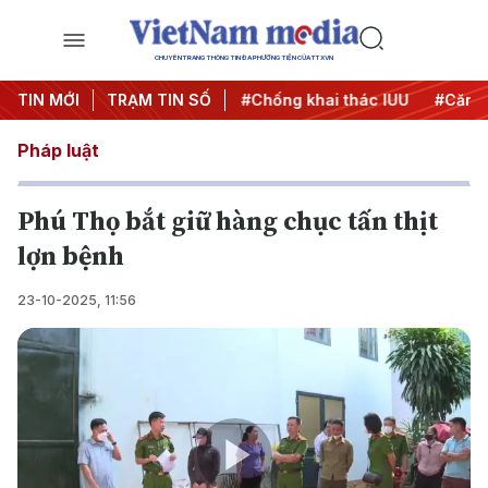
CHUYÊN TRANG THÔNG TIN ĐA PHƯƠNG TIỆN CỦA TTXVN
#Chiến dịch 500 ngày đêm
TIN MỚI
TRẠM TIN SỐ
#Chống khai thác IUU
#Căng 
Pháp luật
Phú Thọ bắt giữ hàng chục tấn thịt
lợn bệnh
23-10-2025, 11:56