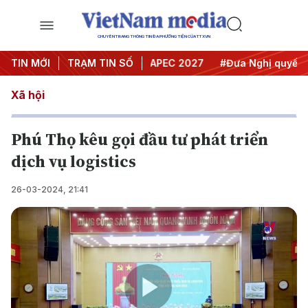
CHUYÊN TRANG THÔNG TIN ĐA PHƯƠNG TIỆN CỦA TTXVN
Hội nghị Trung ương 3
TIN MỚI
TRẠM TIN SỐ
#APEC 2027
#Đưa Nghị quyết thàn
Xã hội
Phú Thọ kêu gọi đầu tư phát triển
dịch vụ logistics
26-03-2024, 21:41