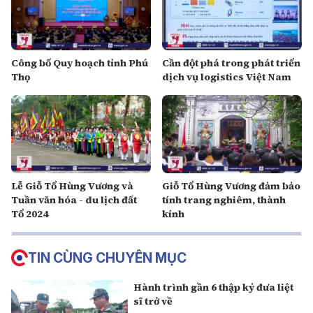
Công bố Quy hoạch tỉnh Phú
Cần đột phá trong phát triển
Thọ
dịch vụ logistics Việt Nam
Lễ Giỗ Tổ Hùng Vương và
Giỗ Tổ Hùng Vương đảm bảo
Tuần văn hóa - du lịch đất
tính trang nghiêm, thành
Tổ 2024
kính
TIN CÙNG CHUYÊN MỤC
Hành trình gần 6 thập kỷ đưa liệt
sĩ trở về