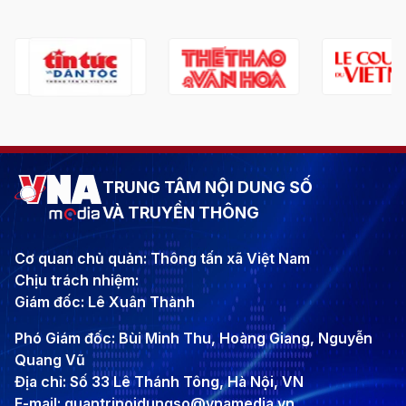
TRUNG TÂM NỘI DUNG SỐ
VÀ TRUYỀN THÔNG
Cơ quan chủ quản: Thông tấn xã Việt Nam
Chịu trách nhiệm:
Giám đốc: Lê Xuân Thành
Phó Giám đốc: Bùi Minh Thu, Hoàng Giang, Nguyễn
Quang Vũ
Địa chỉ: Số 33 Lê Thánh Tông, Hà Nội, VN
E-mail: quantrinoidungso@vnamedia.vn