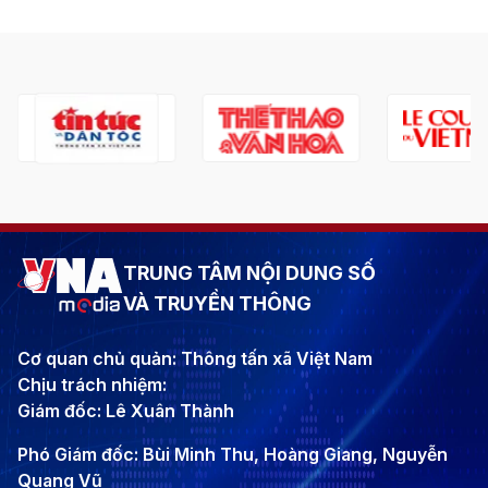
TRUNG TÂM NỘI DUNG SỐ
VÀ TRUYỀN THÔNG
Cơ quan chủ quản: Thông tấn xã Việt Nam
Chịu trách nhiệm:
Giám đốc: Lê Xuân Thành
Phó Giám đốc: Bùi Minh Thu, Hoàng Giang, Nguyễn
Quang Vũ