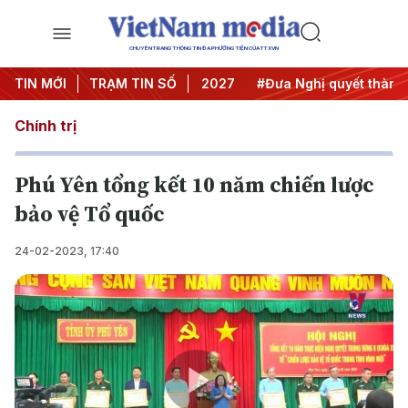
CHUYÊN TRANG THÔNG TIN ĐA PHƯƠNG TIỆN CỦA TTXVN
ghị Trung ương 3
TIN MỚI
TRẠM TIN SỐ
#APEC 2027
#Đưa Nghị quyết thành hà
Chính trị
Phú Yên tổng kết 10 năm chiến lược
bảo vệ Tổ quốc
24-02-2023, 17:40