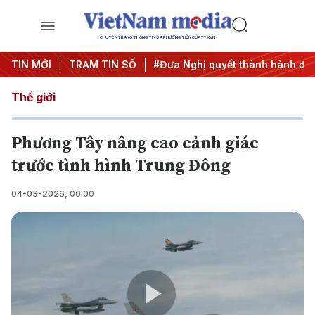
CHUYÊN TRANG THÔNG TIN ĐA PHƯƠNG TIỆN CỦA TTXVN
ương 3
TIN MỚI
#APEC 2027
TRẠM TIN SỐ
#Đưa Nghị quyết thành hành động
Thế giới
Phương Tây nâng cao cảnh giác
trước tình hình Trung Đông
04-03-2026, 06:00