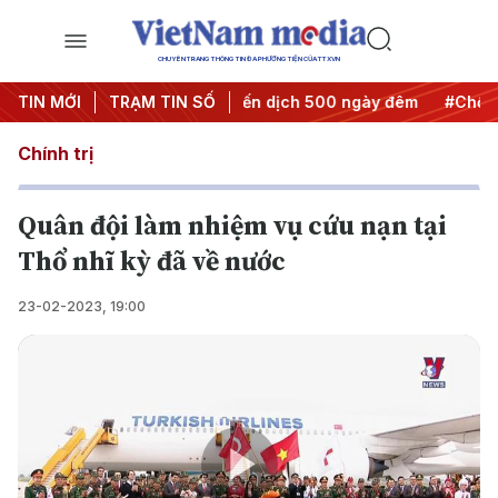
CHUYÊN TRANG THÔNG TIN ĐA PHƯƠNG TIỆN CỦA TTXVN
ành hành động
TIN MỚI
TRẠM TIN SỐ
#Chiến dịch 500 ngày đêm
#Chống khai th
Chính trị
Quân đội làm nhiệm vụ cứu nạn tại
Thổ nhĩ kỳ đã về nước
23-02-2023, 19:00