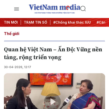
CHUYÊN TRANG THÔNG TIN ĐA PHƯƠNG TIỆN CỦA TTXVN
hiến dịch 500 ngày đêm
TIN MỚI
TRẠM TIN SỐ
#Chống khai thác IUU
#Căng th
Thế giới
Quan hệ Việt Nam – Ấn Độ: Vững nền
tảng, rộng triển vọng
30-04-2026, 12:17