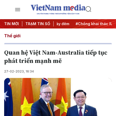
CHUYÊN TRANG THÔNG TIN ĐA PHƯƠNG TIỆN CỦA TTXVN
ộng
TIN MỚI
#Chiến dịch 500 ngày đêm
TRẠM TIN SỐ
#Chống khai thác IUU
#
Thế giới
Quan hệ Việt Nam-Australia tiếp tục
phát triển mạnh mẽ
27-02-2023, 16:34