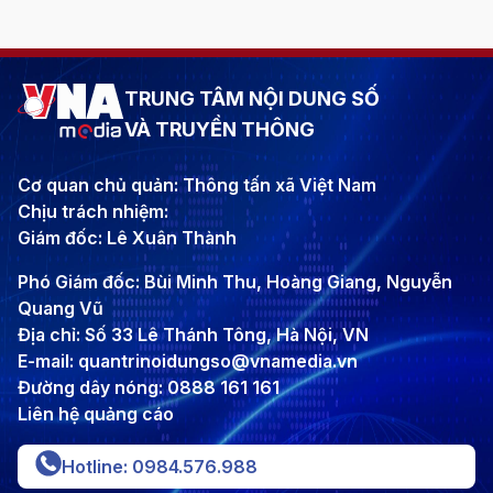
TRUNG TÂM NỘI DUNG SỐ
VÀ TRUYỀN THÔNG
Cơ quan chủ quản: Thông tấn xã Việt Nam
Chịu trách nhiệm:
Giám đốc: Lê Xuân Thành
Phó Giám đốc: Bùi Minh Thu, Hoàng Giang, Nguyễn
Quang Vũ
Địa chỉ: Số 33 Lê Thánh Tông, Hà Nội, VN
E-mail: quantrinoidungso@vnamedia.vn
Đường dây nóng: 0888 161 161
Liên hệ quảng cáo
Hotline: 0984.576.988