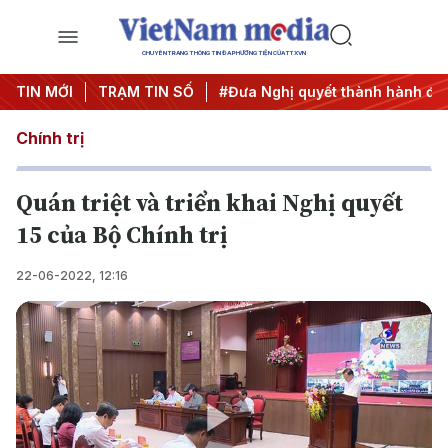
CHUYÊN TRANG THÔNG TIN ĐA PHƯƠNG TIỆN CỦA TTXVN
ương 3
TIN MỚI
#APEC 2027
TRẠM TIN SỐ
#Đưa Nghị quyết thành hành động
Chính trị
Quán triệt và triển khai Nghị quyết
15 của Bộ Chính trị
22-06-2022, 12:16