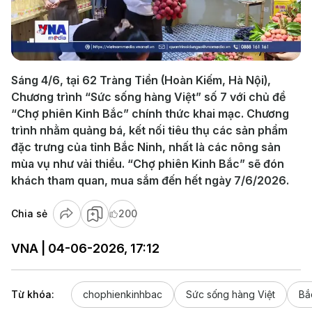
Play
Video
Sáng 4/6, tại 62 Tràng Tiền (Hoàn Kiếm, Hà Nội),
Chương trình “Sức sống hàng Việt” số 7 với chủ đề
“Chợ phiên Kinh Bắc” chính thức khai mạc. Chương
trình nhằm quảng bá, kết nối tiêu thụ các sản phẩm
đặc trưng của tỉnh Bắc Ninh, nhất là các nông sản
mùa vụ như vải thiều. “Chợ phiên Kinh Bắc” sẽ đón
khách tham quan, mua sắm đến hết ngày 7/6/2026.
Chia sẻ
200
VNA | 04-06-2026, 17:12
Từ khóa:
chophienkinhbac
Sức sống hàng Việt
Bắ