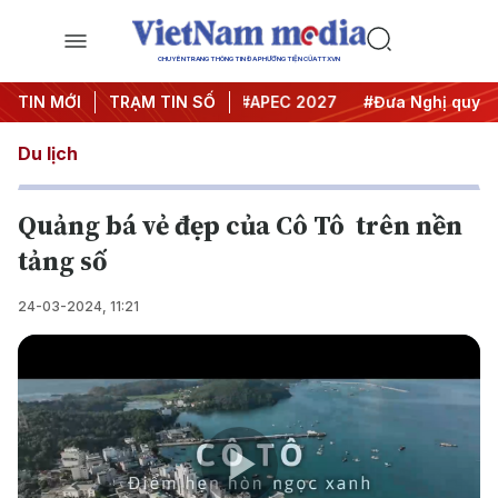
CHUYÊN TRANG THÔNG TIN ĐA PHƯƠNG TIỆN CỦA TTXVN
#Hội nghị Trung ương 3
TIN MỚI
TRẠM TIN SỐ
#APEC 2027
#Đưa Nghị quyết th
Du lịch
Quảng bá vẻ đẹp của Cô Tô trên nền
tảng số
24-03-2024, 11:21