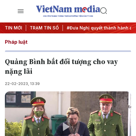
CHUYÊN TRANG THÔNG TIN ĐA PHƯƠNG TIỆN CỦA TTXVN
Trung ương 3
TIN MỚI
TRẠM TIN SỐ
#APEC 2027
#Đưa Nghị quyết thành hành độ
Pháp luật
Quảng Bình bắt đối tượng cho vay
nặng lãi
22-02-2023, 13:39