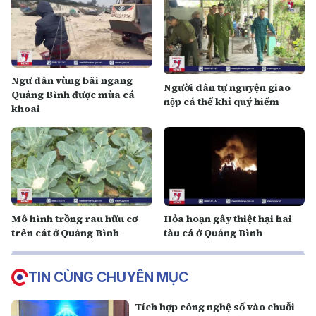
Ngư dân vùng bãi ngang
Người dân tự nguyện giao
Quảng Bình được mùa cá
nộp cá thể khỉ quý hiếm
khoai
Mô hình trồng rau hữu cơ
Hỏa hoạn gây thiệt hại hai
trên cát ở Quảng Bình
tàu cá ở Quảng Bình
TIN CÙNG CHUYÊN MỤC
Tích hợp công nghệ số vào chuỗi