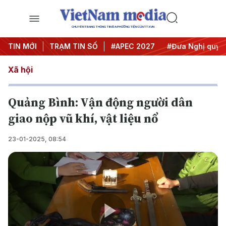
CHUYÊN TRANG THÔNG TIN ĐA PHƯƠNG TIỆN CỦA TTXVN
TIN MỚI
#Hội nghị Trung ương 3
TRẠM TIN SỐ
#APEC 2027
#Đưa Nghị quyết
Xã hội
Quảng Bình: Vận động người dân
giao nộp vũ khí, vật liệu nổ
23-01-2025, 08:54