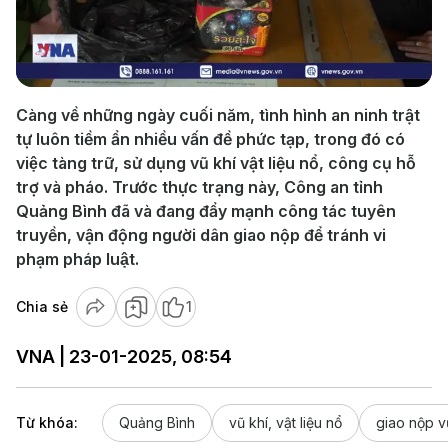
Play
Video
Càng về những ngày cuối năm, tình hình an ninh trật
tự luôn tiềm ẩn nhiều vấn đề phức tạp, trong đó có
việc tàng trữ, sử dụng vũ khí vật liệu nổ, công cụ hỗ
trợ và pháo. Trước thực trạng này, Công an tỉnh
Quảng Bình đã và đang đẩy mạnh công tác tuyên
truyền, vận động người dân giao nộp để tránh vi
phạm pháp luật.
Chia sẻ
1
VNA | 23-01-2025, 08:54
Từ khóa:
Quảng Bình
vũ khí, vật liệu nổ
giao nộp vũ