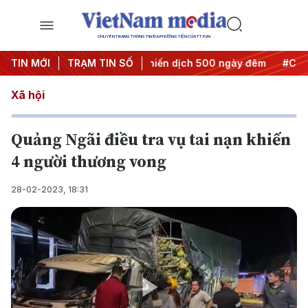
CHUYÊN TRANG THÔNG TIN ĐA PHƯƠNG TIỆN CỦA TTXVN
thành hành động
TIN MỚI
TRẠM TIN SỐ
#Chiến dịch 500 ngày đêm
#Chống khai 
Xã hội
Quảng Ngãi điều tra vụ tai nạn khiến
4 người thương vong
28-02-2023, 18:31