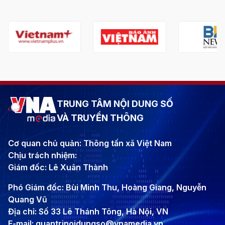
TRUNG TÂM NỘI DUNG SỐ
VÀ TRUYỀN THÔNG
Cơ quan chủ quản: Thông tấn xã Việt Nam
Chịu trách nhiệm:
Giám đốc: Lê Xuân Thành
Phó Giám đốc: Bùi Minh Thu, Hoàng Giang, Nguyễn
Quang Vũ
Địa chỉ: Số 33 Lê Thánh Tông, Hà Nội, VN
E-mail: quantrinoidungso@vnamedia.vn