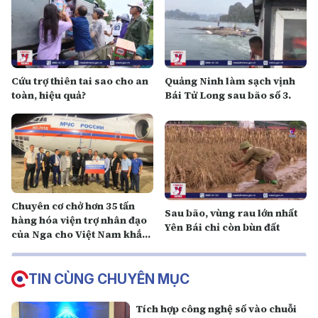
Cứu trợ thiên tai sao cho an
Quảng Ninh làm sạch vịnh
toàn, hiệu quả?
Bái Tử Long sau bão số 3.
Chuyên cơ chở hơn 35 tấn
Sau bão, vùng rau lớn nhất
hàng hóa viện trợ nhân đạo
Yên Bái chỉ còn bùn đất
của Nga cho Việt Nam khắc
phục hậu quả bão số 3 (Yagi)
đến Hà Nội
TIN CÙNG CHUYÊN MỤC
Tích hợp công nghệ số vào chuỗi