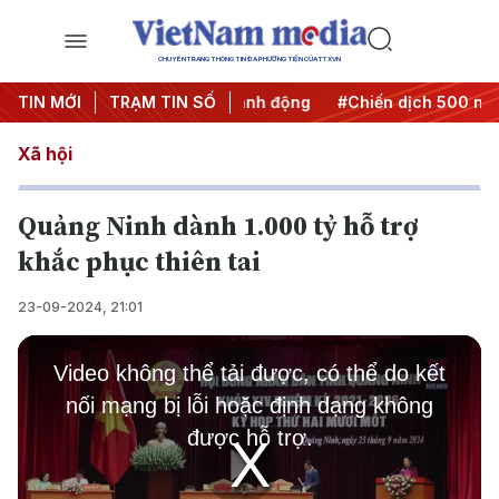
CHUYÊN TRANG THÔNG TIN ĐA PHƯƠNG TIỆN CỦA TTXVN
#Đưa Nghị quyết thành hành động
TIN MỚI
TRẠM TIN SỐ
#Chiến dịch 500 ngày đê
Xã hội
Quảng Ninh dành 1.000 tỷ hỗ trợ
khắc phục thiên tai
23-09-2024, 21:01
This
is
Video không thể tải được, có thể do kết
a
modal
nối mạng bị lỗi hoặc định dạng không
window.
được hỗ trợ.