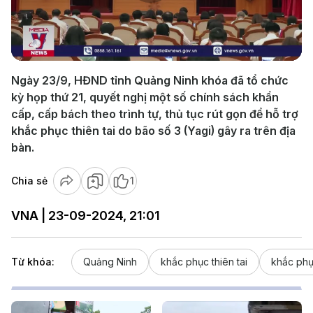
Play
Video
Ngày 23/9, HĐND tỉnh Quảng Ninh khóa đã tổ chức
kỳ họp thứ 21, quyết nghị một số chính sách khẩn
cấp, cấp bách theo trình tự, thủ tục rút gọn để hỗ trợ
khắc phục thiên tai do bão số 3 (Yagi) gây ra trên địa
bàn.
Chia sẻ
1
VNA | 23-09-2024, 21:01
Từ khóa:
Quảng Ninh
khắc phục thiên tai
khắc phụ