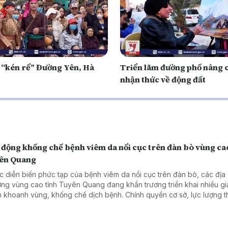
i “kén rể” Đường Yên, Hà
Triển lãm đường phố nâng 
nhận thức về động đất
 động khống chế bệnh viêm da nổi cục trên đàn bò vùng ca
ên Quang
c diễn biến phức tạp của bệnh viêm da nổi cục trên đàn bò, các địa
ng vùng cao tỉnh Tuyên Quang đang khẩn trương triển khai nhiều gi
 khoanh vùng, khống chế dịch bệnh. Chính quyền cơ sở, lực lượng t
i chăn nuôi đều tập trung thực hiện đồng bộ các biện pháp phòng, 
 bảo vệ đàn gia súc và hạn chế thiệt hại về kinh tế.