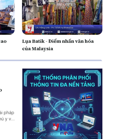
cao
Lụa Batik - Điểm nhấn văn hóa
của Malaysia
o
ải pháp
hú y và
chống