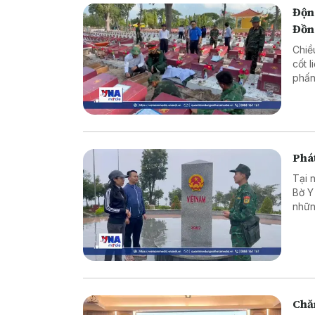
Động
Đồn
Chiề
cốt l
phấn
Phát
Tại 
Bờ Y
nhữn
là c
vững
Chăm