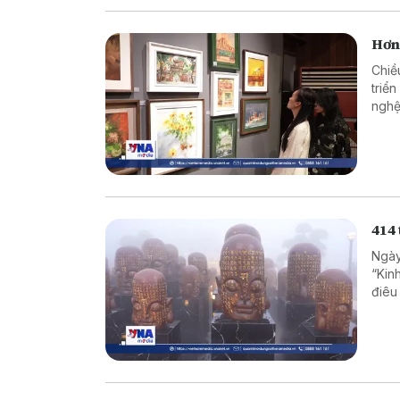
Hơn
Chiề
triể
nghệ
Khoa
Giám
hội 
414
Ngày
“Kin
điêu
biết
Ninh
tron