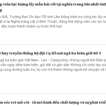
 viên lực lượng lấy mẫu hài cốt tại nghĩa trang lớn nhất tỉ
g
u 8/8, Trưởng Ban Chỉ đạo 515 tỉnh Lâm Đồng kiểm tra công tác lấy m
iệt sĩ tại Nghĩa trang Liệt sĩ Bình Thuận, đồng thời động viên các lực 
 đấu hoàn thành nhiệm vụ trước thời hạn.
 huy truyền thống Bộ đội Cụ Hồ nơi ngã ba biên giới Bờ Y
ngã ba biên giới Việt Nam - Lào - Campuchia, những người lính Biên
 vẫn ngày đêm bám biên, giữ đất và gần dân. Không chỉ chắc tay sú
g cung đường tuần tra, họ còn trở thành những người kể chuyện về l
ầu nối gắn kết quân dân, góp phần vun đắp thế trận biên phòng toàn
 chắc nơi tuyến đầu Tổ quốc.
 sóc trẻ mồ côi - từ mô hình đến chất lượng và sự phát tri