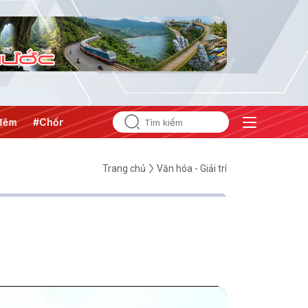
hống khai thác IUU
#Căng thẳng Trung Đông
#An ninh nă
Trang chủ
Văn hóa - Giải trí