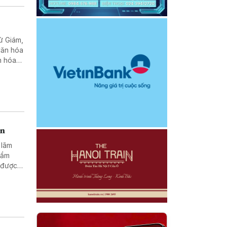
ử Giám,
văn hóa
n hóa
Tử
hòa xã
en
 lãm
hẩm
 được
Tây
 khách