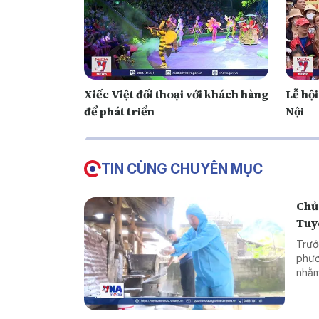
Xiếc Việt đối thoại với khách hàng
Lễ hộ
để phát triển
Nội
TIN CÙNG CHUYÊN MỤC
Chủ
Tuy
Trướ
phươ
nhằm
ngườ
dịch,