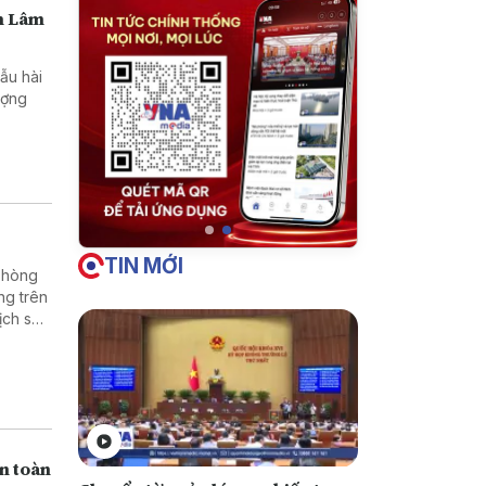
nh Lâm
ẫu hài
lượng
TIN MỚI
 phòng
ng trên
ịch sử,
 dân
ển toàn