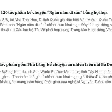
 120 tác phẩm kể chuyện “Ngàn năm di sản” bằng hội họa
u 8/8, tại Nhà Thái Học, Di tích Quốc gia đặc biệt Văn Miếu – Quốc T
n lãm tranh “Ngàn năm di sản” chính thức khai mạc. Đây là hoạt động 
 thuật do Câu lạc bộ Tôi Vẽ phối hợp cùng Trung tâm Hoạt động Vă
 học Văn Miếu – Quốc Tử Giám tổ chức, chào mừng 950 năm Quốc 
 (1076–2026) và hướng tới kỷ niệm 81 năm Quốc khánh nước Cộng 
chủ nghĩa Việt Nam.
 tác phẩm gốm Phù Lãng kể chuyện an nhiên trên núi Bà Đ
 8/8, tại Khu du lịch Sun World Ba Den Mountain, tỉnh Tây Ninh, triển
h gốm – Thanh âm thế gian” chính thức khai mạc, giới thiệu 414 tác p
 khắc gốm mang cảm hứng Phật giáo của nghệ sĩ Nguyễn Tuấn, còn
 đến với tên gọi Tuấn Gốm. Sự kiện có sự tham dự của lãnh đạo tỉnh 
, các nghệ nhân làng nghề Phù Lãng, tỉnh Bắc Ninh và đông đảo du
g, ngoài nước.