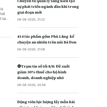
Chuyển từ quản lý sang kiến tạo
sự phát triển ngành dầu khí trong
là
giai đoạn mới
chất
 tại
08-08-2026, 21:22
414 tác phẩm gốm Phù Lãng kể
chuyện an nhiên trên núi Bà Đen
08-08-2026, 21:08
🔴Trạm tin số tối 8/8: Đề xuất
giảm 30% thuế cho hộ kinh
doanh, doanh nghiệp nhỏ
08-08-2026, 20:58
Động viên lực lượng lấy mẫu hài