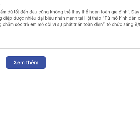
n
 ấm dù tốt đến đâu cũng không thể thay thế hoàn toàn gia đình”. Đây 
g điệp được nhiều đại biểu nhấn mạnh tại Hội thảo “Từ mô hình đến 
g chăm sóc trẻ em mồ côi vì sự phát triển toàn diện”, tổ chức sáng 8/8
h phố Hồ Chí Minh.
Xem thêm