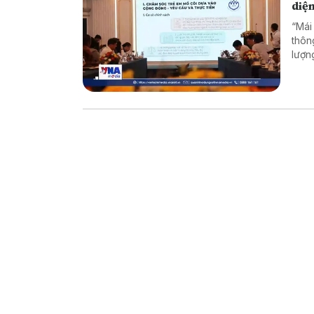
diệ
“Mái
thôn
lượn
Thàn