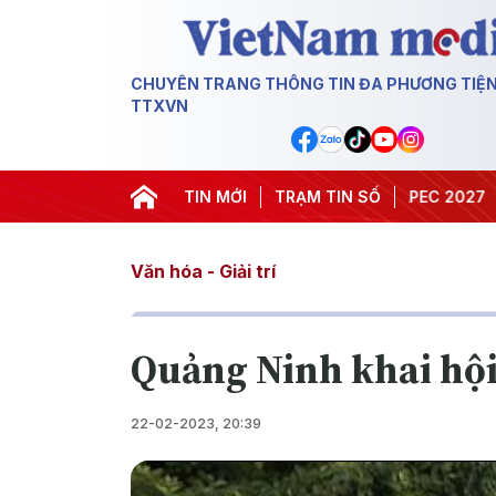
CHUYÊN TRANG THÔNG TIN ĐA PHƯƠNG TIỆ
TTXVN
#Hội nghị Trung ương 3
TIN MỚI
TRẠM TIN SỐ
#APEC 2027
#Đưa N
Văn hóa - Giải trí
Quảng Ninh khai hộ
22-02-2023, 20:39