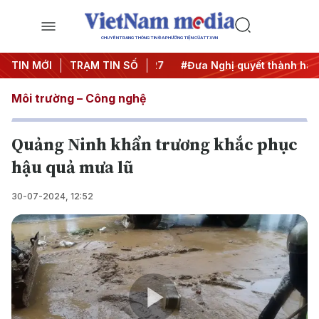
CHUYÊN TRANG THÔNG TIN ĐA PHƯƠNG TIỆN CỦA TTXVN
ị Trung ương 3
TIN MỚI
TRẠM TIN SỐ
#APEC 2027
#Đưa Nghị quyết thành hành
Môi trường – Công nghệ
Quảng Ninh khẩn trương khắc phục
hậu quả mưa lũ
30-07-2024, 12:52