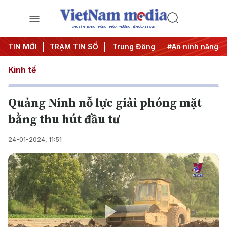
CHUYÊN TRANG THÔNG TIN ĐA PHƯƠNG TIỆN CỦA TTXVN
thác IUU
TIN MỚI
#Căng thẳng Trung Đông
TRẠM TIN SỐ
#An ninh năng lượng
Kinh tế
Quảng Ninh nỗ lực giải phóng mặt
bằng thu hút đầu tư
24-01-2024, 11:51