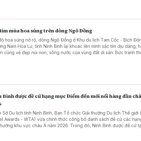
 tím mùa hoa súng trên dòng Ngô Đồng
độ hoa súng nở rộ, dòng Ngô Đồng ở Khu du lịch Tam Cốc - Bích Độ
ng Nam Hoa Lư, tỉnh Ninh Bình lại khoác lên mình sắc tím dịu dàng, 
n cùng vẻ đẹp núi non, sông nước của vùng đất di sản. Bức tranh t
n rũ này đã thu hút du khách tìm về chiêm ngưỡng và lưu giữ những
nh khắc bình yên giữa thiên nhiên.
h Bình được đề cử hạng mục Điểm đến mới nổi hàng đầu ch
6
 Sở Du lịch tỉnh Ninh Bình, Ban Tổ chức Giải thưởng Du lịch Thế giới
el Awards - WTA) vừa chính thức công bố danh sách đề cử các hạ
 thưởng khu vực châu Á năm 2026. Trong đó, Ninh Bình được đề cử t
"Asia's Leading Emerging Tourism Destination 2026" - Điểm đến mới
 đầu châu Á 2026.