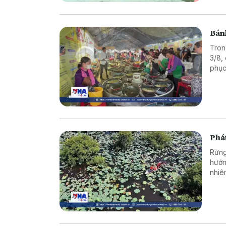
Bán
Tron
3/8,
phục
Phát
Rừng
hướn
nhiê
sinh
của 