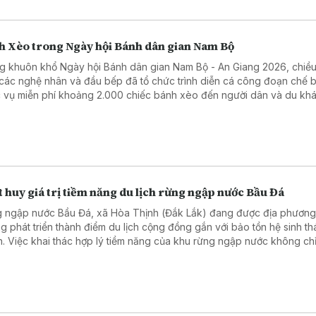
h Xèo trong Ngày hội Bánh dân gian Nam Bộ
g khuôn khổ Ngày hội Bánh dân gian Nam Bộ - An Giang 2026, chiề
 các nghệ nhân và đầu bếp đã tổ chức trình diễn cá công đoạn chế b
 vụ miễn phí khoảng 2.000 chiếc bánh xèo đến người dân và du khá
 huy giá trị tiềm năng du lịch rừng ngập nước Bầu Đá
 ngập nước Bầu Đá, xã Hòa Thịnh (Đắk Lắk) đang được địa phương
g phát triển thành điểm du lịch cộng đồng gắn với bảo tồn hệ sinh thá
n. Việc khai thác hợp lý tiềm năng của khu rừng ngập nước không chỉ
 kế cho người dân mà còn góp phần gìn giữ cảnh quan và đa dạng s
địa phương.