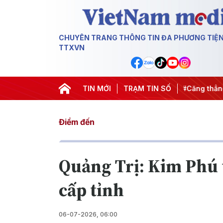
CHUYÊN TRANG THÔNG TIN ĐA PHƯƠNG TIỆ
TTXVN
gày đêm
#Chống khai thác IUU
TIN MỚI
TRẠM TIN SỐ
#Căng thẳng Trung Đông
Điểm đến
Quảng Trị: Kim Phú 
cấp tỉnh
06-07-2026, 06:00