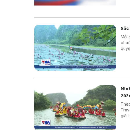
Sắc
Mỗi 
phườ
quyệ
quyế
khoả
Nin
202
Theo
Trav
giải
mục 
hàng