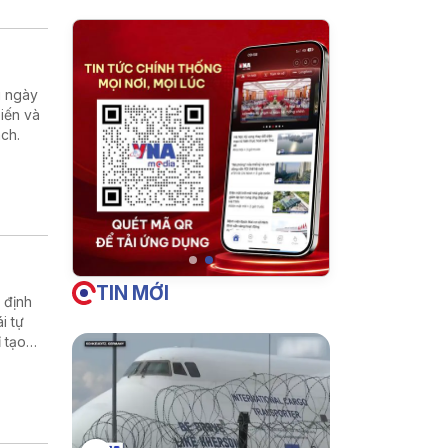
u ngày
iến và
ch.
TIN MỚI
 định
i tự
 tạo
inh học