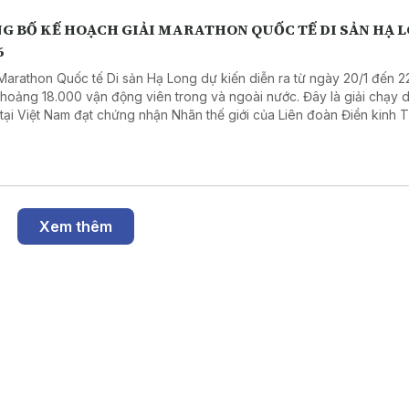
G BỐ KẾ HOẠCH GIẢI MARATHON QUỐC TẾ DI SẢN HẠ 
6
 Marathon Quốc tế Di sản Hạ Long dự kiến diễn ra từ ngày 20/1 đến 22
khoảng 18.000 vận động viên trong và ngoài nước. Đây là giải chạy 
 tại Việt Nam đạt chứng nhận Nhãn thế giới của Liên đoàn Điền kinh T
 tục khẳng định vị thế của một sự kiện du lịch thể thao đẳng cấp.
Xem thêm