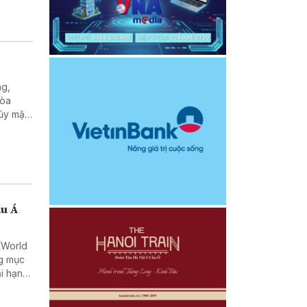
ng,
hòa
hủy mặc
âu Á
 (World
ng mục
ại hạng
 nổi