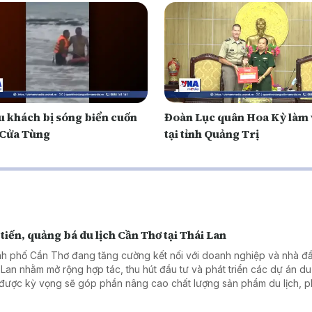
u khách bị sóng biển cuốn
Đoàn Lục quân Hoa Kỳ làm 
ở Cửa Tùng
tại tỉnh Quảng Trị
tiến, quảng bá du lịch Cần Thơ tại Thái Lan
h phố Cần Thơ đang tăng cường kết nối với doanh nghiệp và nhà đầ
 Lan nhằm mở rộng hợp tác, thu hút đầu tư và phát triển các dự án du 
được kỳ vọng sẽ góp phần nâng cao chất lượng sản phẩm du lịch, p
thế của Đồng bằng sông Cửu Long và thúc đẩy phát triển bền vững k
ong.