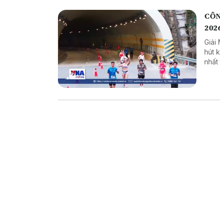
CÔN
202
Giải
hút 
nhất
tiếp