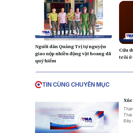
Người dân Quảng Trị tự nguyện
Cứu d
giao nộp nhiều động vật hoang dã
trôi 
quý hiếm
TIN CÙNG CHUYÊN MỤC
Xúc 
Thàn
Thái
Đây 
lợi 
Mek