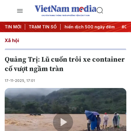
CHUYÊN TRANG THÔNG TIN ĐA PHƯƠNG TIỆN CỦA TTXVN
thành hành động
TIN MỚI
TRẠM TIN SỐ
#Chiến dịch 500 ngày đêm
#Chống khai 
Xã hội
Quảng Trị: Lũ cuốn trôi xe container
cố vượt ngầm tràn
17-11-2025, 17:01