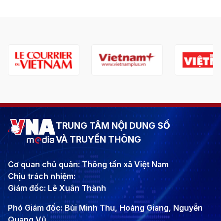
TRUNG TÂM NỘI DUNG SỐ
VÀ TRUYỀN THÔNG
Cơ quan chủ quản: Thông tấn xã Việt Nam
Chịu trách nhiệm:
Giám đốc: Lê Xuân Thành
Phó Giám đốc: Bùi Minh Thu, Hoàng Giang, Nguyễn
Quang Vũ