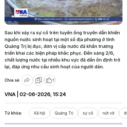
Play
Video
Sau khi xảy ra sự cố trên tuyến ống truyền dẫn khiến
nguồn nước sinh hoạt tại một số địa phương ở tỉnh
Quảng Trị bị đục, đơn vị cấp nước đã khẩn trương
triển khai các biện pháp khắc phục. Đến sáng 2/6,
chất lượng nước tại nhiều khu vực đã dần ổn định trở
lại, đáp ứng nhu cầu sinh hoạt của người dân.
Chia sẻ
1
VNA | 02-06-2026, 15:24
Từ khóa:
Xã hội
Quảng Trị
sự cố
nứt vỡ
đ