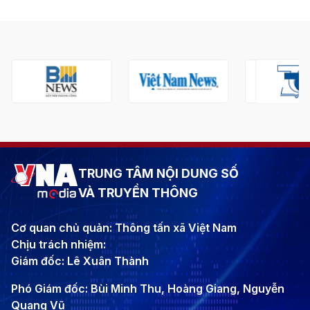
TRUNG TÂM NỘI DUNG SỐ
VÀ TRUYỀN THÔNG
Cơ quan chủ quản: Thông tấn xã Việt Nam
Chịu trách nhiệm:
Giám đốc: Lê Xuân Thành
Phó Giám đốc: Bùi Minh Thu, Hoàng Giang, Nguyễn
Quang Vũ