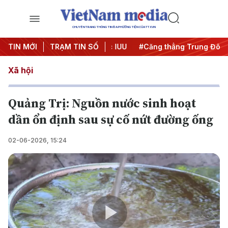
CHUYÊN TRANG THÔNG TIN ĐA PHƯƠNG TIỆN CỦA TTXVN
ày đêm
TIN MỚI
#Chống khai thác IUU
TRẠM TIN SỐ
#Căng thẳng Trung Đông
Xã hội
Quảng Trị: Nguồn nước sinh hoạt
dần ổn định sau sự cố nứt đường ống
02-06-2026, 15:24