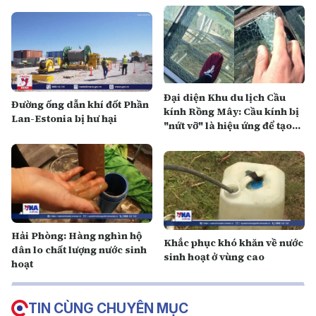
Đại diện Khu du lịch Cầu
Đường ống dẫn khí đốt Phần
kính Rồng Mây: Cầu kính bị
Lan-Estonia bị hư hại
"nứt vỡ" là hiệu ứng để tạo
cảm giác mạnh
Hải Phòng: Hàng nghìn hộ
Khắc phục khó khăn về nước
dân lo chất lượng nước sinh
sinh hoạt ở vùng cao
hoạt
TIN CÙNG CHUYÊN MỤC