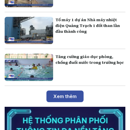
Tổ máy 1 dự án Nhà máy nhiệt
điện Quảng Trạch 1 đốt than lần
đầu thành công
Tăng cường giáo dục phòng,
chống đuối nước trong trường học
Xem thêm