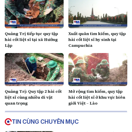
Quảng Trị tiếp tục quy tập
Xuất quân tìm kiếm, quy tập
hài cốt liệt sĩ tại xã Hướng
hài cốt liệt sĩ hy sinh tại
Lập
Campuchia
Quảng Trị: Quy tập 2 hài cốt
Mở rộng tìm kiếm, quy tập
liệt sĩ cùng nhiều di vật
hài cốt liệt sĩ ở khu vực biên
quan trọng
giới Việt – Lào
TIN CÙNG CHUYÊN MỤC