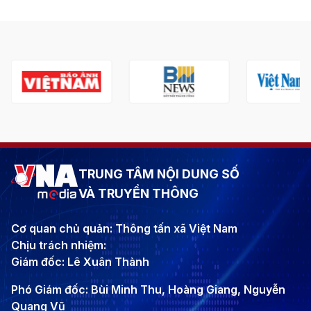
TRUNG TÂM NỘI DUNG SỐ
VÀ TRUYỀN THÔNG
Cơ quan chủ quản: Thông tấn xã Việt Nam
Chịu trách nhiệm:
Giám đốc: Lê Xuân Thành
Phó Giám đốc: Bùi Minh Thu, Hoàng Giang, Nguyễn
Quang Vũ