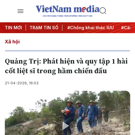
CHUYÊN TRANG THÔNG TIN ĐA PHƯƠNG TIỆN CỦA TTXVN
#Chiến dịch 500 ngày đêm
TIN MỚI
TRẠM TIN SỐ
#Chống khai thác IUU
#Căng 
Xã hội
Quảng Trị: Phát hiện và quy tập 1 hài
cốt liệt sĩ trong hầm chiến đấu
21-04-2026, 16:03