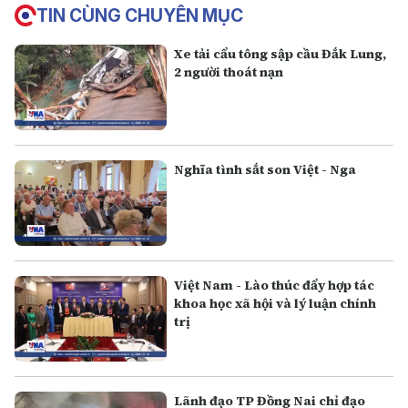
TIN CÙNG CHUYÊN MỤC
Xe tải cẩu tông sập cầu Đắk Lung,
2 người thoát nạn
Nghĩa tình sắt son Việt - Nga
Việt Nam - Lào thúc đẩy hợp tác
khoa học xã hội và lý luận chính
trị
Lãnh đạo TP Đồng Nai chỉ đạo