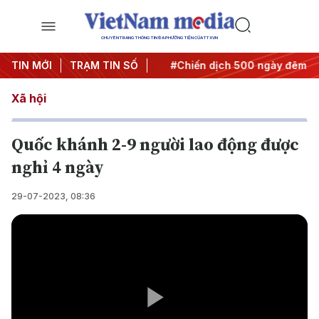
CHUYÊN TRANG THÔNG TIN ĐA PHƯƠNG TIỆN CỦA TTXVN
Nghị quyết thành hành động
TIN MỚI
TRẠM TIN SỐ
#Chiến dịch 500 ngày đêm
Xã hội
Quốc khánh 2-9 người lao động được
nghỉ 4 ngày
29-07-2023, 08:36