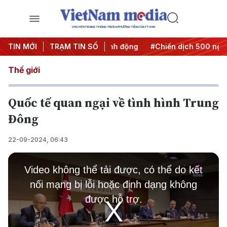
CHUYÊN TRANG THÔNG TIN ĐA PHƯƠNG TIỆN CỦA TTXVN
#Đưa Nghị quyết thành hành động
TIN MỚI
TRẠM TIN SỐ
#Chiến dịch 500 ngày đê
Thế giới
Quốc tế quan ngại về tình hình Trung
Đông
22-09-2024, 06:43
This
is
Video không thể tải được, có thể do kết
a
modal
nối mạng bị lỗi hoặc định dạng không
window.
được hỗ trợ.