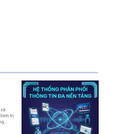
 xã
ính trị
ng
biệt