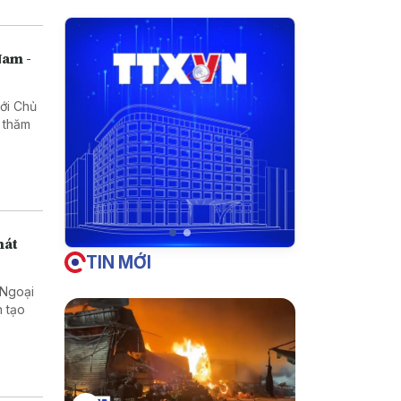
Nam -
với Chủ
 thăm
hát
TIN MỚI
 Ngoại
n tạo