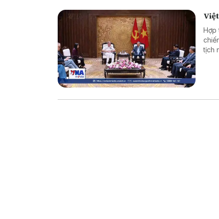
Việt
Hợp 
chiế
tịch
Bình