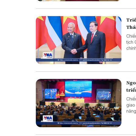
Triể
Thá
Chiề
tịch
chín
Ngoạ
triể
Chiề
giao
năng