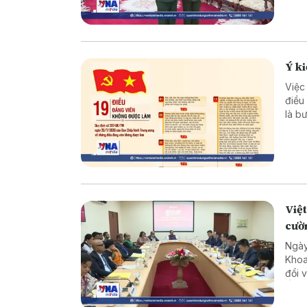
Ý ki
Việc
điều
là b
phần
đội 
Việt
cườ
Ngày
Khoa
đổi 
Ấn Đ