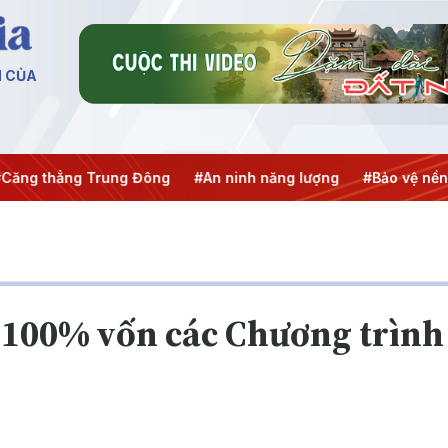
N CỦA
ẳng Trung Đông
#An ninh năng lượng
#Bảo vệ nền tảng t
 100% vốn các Chương trình