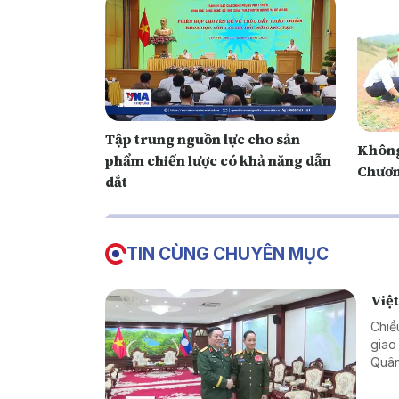
Tập trung nguồn lực cho sản
Không
phẩm chiến lược có khả năng dẫn
Chươn
dắt
TIN CÙNG CHUYÊN MỤC
Việ
Chiề
giao
Quân
cườn
Việt