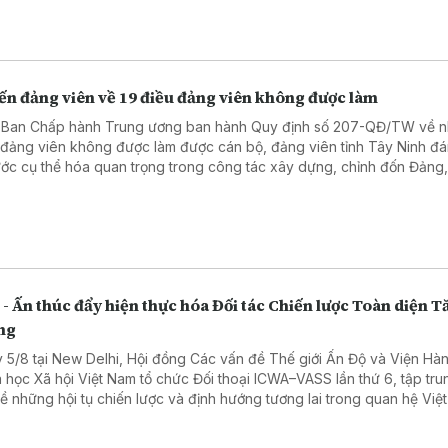
ến đảng viên về 19 điều đảng viên không được làm
 Ban Chấp hành Trung ương ban hành Quy định số 207-QĐ/TW về 
 đảng viên không được làm được cán bộ, đảng viên tỉnh Tây Ninh đá
ước cụ thể hóa quan trọng trong công tác xây dựng, chỉnh đốn Đảng
 nâng cao ý thức trách nhiệm, giữ gìn phẩm chất, đạo đức và kỷ luậ
ngũ cán bộ, đảng viên.
 - Ấn thúc đẩy hiện thực hóa Đối tác Chiến lược Toàn diện 
ng
 5/8 tại New Delhi, Hội đồng Các vấn đề Thế giới Ấn Độ và Viện Hàn
 học Xã hội Việt Nam tổ chức Đối thoại ICWA–VASS lần thứ 6, tập tru
về những hội tụ chiến lược và định hướng tương lai trong quan hệ Việ
ộ.