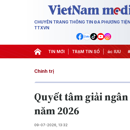
CHUYÊN TRANG THÔNG TIN ĐA PHƯƠNG TIỆ
TTXVN
Chiến dịch 500 ngày đêm
TIN MỚI
#Chống khai thác IUU
TRẠM TIN SỐ
#Căng th
Chính trị
Quyết tâm giải ngân
năm 2026
09-07-2026, 13:32