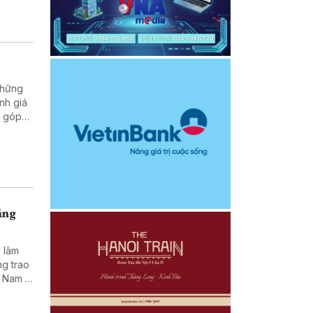
những
nh giá
, góp
t của
Tăng
 lâm
ng trao
t Nam –