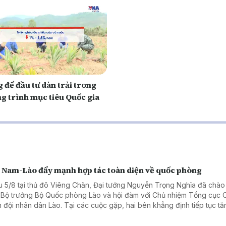
 để đầu tư dàn trải trong
g trình mục tiêu Quốc gia
t Nam-Lào đẩy mạnh hợp tác toàn diện về quốc phòng
u 5/8 tại thủ đô Viêng Chăn, Đại tướng Nguyễn Trọng Nghĩa đã chào
 Bộ trưởng Bộ Quốc phòng Lào và hội đàm với Chủ nhiệm Tổng cục Ch
 đội nhân dân Lào. Tại các cuộc gặp, hai bên khẳng định tiếp tục tă
g hợp tác toàn diện về quốc phòng, góp phần củng cố quan hệ đặc 
 Nam - Lào trong giai đoạn mới.