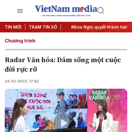
CHUYÊN TRANG THÔNG TIN ĐA PHƯƠNG TIỆN CỦA TTXVN
 Trung ương 3
TIN MỚI
TRẠM TIN SỐ
#APEC 2027
#Đưa Nghị quyết thành hành 
Chương trình
Radar Văn hóa: Dám sống một cuộc
đời rực rỡ
24-02-2023, 17:42