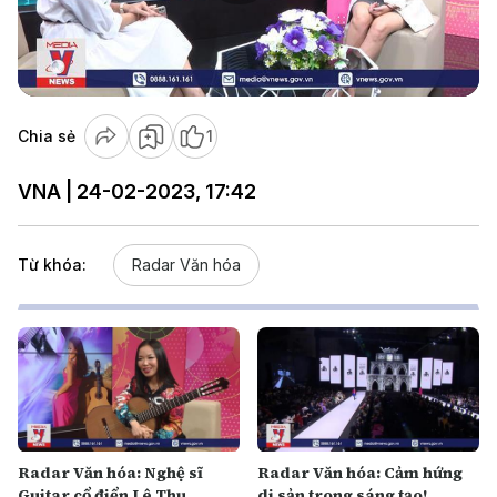
Play
Video
Chia sẻ
1
VNA | 24-02-2023, 17:42
Từ khóa:
Radar Văn hóa
Radar Văn hóa: Nghệ sĩ
Radar Văn hóa: Cảm hứng
Guitar cổ điển Lê Thu
di sản trong sáng tạo!