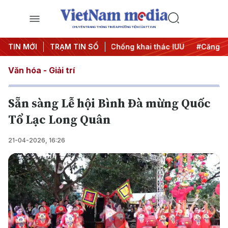
CHUYÊN TRANG THÔNG TIN ĐA PHƯƠNG TIỆN CỦA TTXVN
n dịch 500 ngày đêm
TIN MỚI
TRẠM TIN SỐ
#Chống khai thác IUU
#Căng thẳng 
Văn hóa - Giải trí
Sẵn sàng Lễ hội Bình Đà mừng Quốc
Tổ Lạc Long Quân
21-04-2026, 16:26