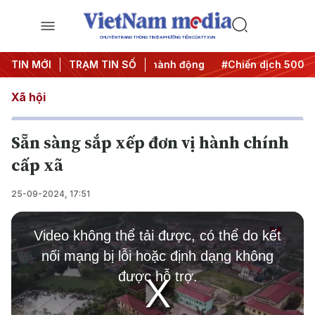
CHUYÊN TRANG THÔNG TIN ĐA PHƯƠNG TIỆN CỦA TTXVN
#Đưa Nghị quyết thành hành động
TIN MỚI
TRẠM TIN SỐ
#Chiến dịch 500 ngày đ
Xã hội
Sẵn sàng sắp xếp đơn vị hành chính
cấp xã
25-09-2024, 17:51
This
is
Video không thể tải được, có thể do kết
a
modal
nối mạng bị lỗi hoặc định dạng không
window.
được hỗ trợ.