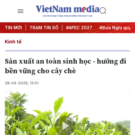
CHUYÊN TRANG THÔNG TIN ĐA PHƯƠNG TIỆN CỦA TTXVN
TIN MỚI
#Hội nghị Trung ương 3
TRẠM TIN SỐ
#APEC 2027
#Đưa Nghị quyết 
Kinh tế
Sản xuất an toàn sinh học - hướng đi
bền vững cho cây chè
28-04-2026, 15:51